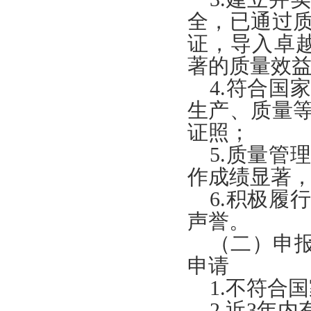
全，已通过
证，导入卓
著的质量效
4.符合国
生产、质量
证照；
5.质量管
作成绩显著
6.积极履
声誉。
（二）申
申请
1.不符合
2.近3年