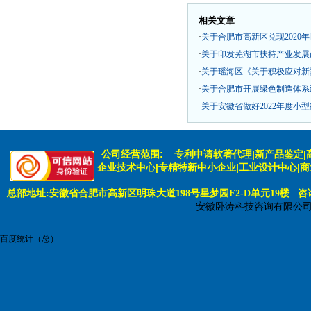
相关文章
·
关于合肥市高新区兑现2020
·
关于印发芜湖市扶持产业发展政策（
·
关于瑶海区《关于积极应对新
·
关于合肥市开展绿色制造体系
·
关于安徽省做好2022年度小
公司经营范围:
专利申请软著代理|新产品鉴定|
企业技术中心|专精特新中小企业|工业设计中心|
总部地址:安徽省合肥市高新区明珠大道198号星梦园F2-D单元19楼 咨询电话:
安徽卧涛科技咨询有限公
百度统计（总）