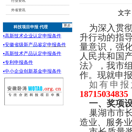
行业资讯
外省资讯
文字
为深入贯
科技项目申报 代理
升行动的指
▪
高新技术企业认定申报条件
▪
安徽省级新产品鉴定
申报条件
量意识，强
▪
高新技术产品认定申报条件
人民共和国
▪专利申报条件
法》，我市
▪
中小企业创新基金
申报条件
作。现就申
如有申报
18715034
一、奖项
巢湖市市
造业、服务
市长质量