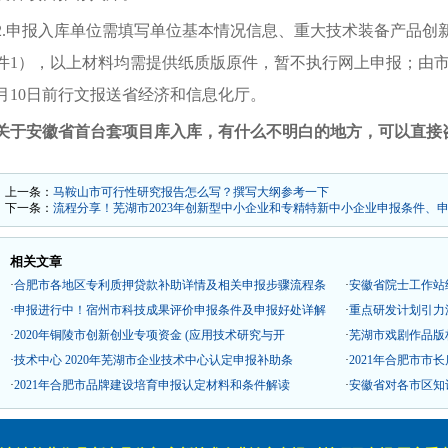
.
申报入库单位需填写单位基本情况信息、重大技术装备产品创
件
1
），以上材料均需提供纸质版原件，暂不执行网上申报；由
月
10
日前行文报送省经济和信息化厅。
关于
安徽省首台套
项目库
入库
，有什么不明白的地方，可以直接
上一条：
马鞍山市可行性研究报告怎么写？撰写大纲参考一下
下一条：
流程分享！芜湖市2023年创新型中小企业和专精特新中小企业申报条件、
相关文章
·
合肥市各地区专利质押贷款补助详情及相关申报步骤流程条
·
安徽省院士工作站
·
申报进行中！宿州市科技成果评价申报条件及申报好处详解
·
重点研发计划引力
·
2020年铜陵市创新创业专项资金 (应用技术研究与开
·
芜湖市戏剧作品版
·
技术中心 2020年芜湖市企业技术中心认定申报补助条
·
2021年合肥市
·
2021年合肥市品牌建设培育申报认定材料和条件解读
·
安徽省对各市区知