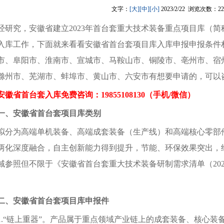
文字：
[大]
[中]
[小]
2023/2/22 浏览次数：22
经研究，
安徽省
建立
2023
年首台套重大技术装备重点项目库（简
入库工作，下面就来看看
安徽省首台套
项目库入库申报申报条件
市、阜阳市、淮南市、宣城市、马鞍山市、铜陵市、亳州市、宿
滁州市、芜湖市、蚌埠市、黄山市、六安市有想要申请的，可以
安徽省首台套入库免
费咨询：
19855108130（手机/微信）
一、
安徽省首台套
项目库类别
拟分为高端单机装备、高端成套装备（生产线）和高端核心零部
两化深度融合，自主创新能力得到提升，节能、环保效果突出，
域参照但不限于《安徽省首台套重大技术装备研制需求清单（
20
二、
安徽省首台套
项目库
申报
件
.
“链上重器”。产品属于重点领域产业链上的成套装备、核心装