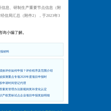
新信息、研制生产重要节点信息（附
市经信局汇总（附件
2
），于
2023
年
3
咨询小编了解。
申报材料
绩效评价如何申报？评价程序及范围介绍
波探测重点专项2020年度项目申报时
权申请时间登记代理
市长质量奖管理办法新规则奖补变化认定
识产权贯标试点企业项目申报奖励明细