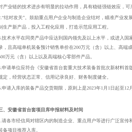
对产业链的技术进步有明显的拉动作用，具有稳链强链效应，可
.
“结对攻关”。鼓励重点用户企业与制造企业结对，瞄准产业发
制生产新产品，投入工程化应用，打造示范应用工程。
.
技术水平在同类产品中应达到国内领先及以上水平，或进入国
录，且高端单机装备预计销售单价在
200
万元（含）以上、高端
500
万元（含）以上以及高端核心零部件产品。
.
申请单位应符合《安徽省首台套重大技术装备首批次新材料首
规定，经营状态正常、信用记录良好、财务制度健全。
.
申请入库的装备产品交货期限，原则上是
2023
年
1
月
1
日起至
12
三、
安徽省首台套
项目库申报材料及
时间
.
请各市经信局对辖区内的制造企业、重点用户等进行广泛宣传
装备项目推荐入库。