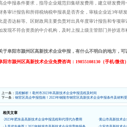
高企申报条件要求，指导企业规范归集研发费用，建立研发费用
财务审计报告和所得税纳税申报表是否齐全，审核企业近3年研发
比是否达标等。区财政局主要负责对出具年度审计报告和专项审
如发现不符合资质的中介机构，及时上报上级主管部门并抄送市
关于
阜阳市颍州区高新技术企业
申报，有什么不明白的地方，可
阜阳市颍州区高新技术企业免
费咨询：19855108130（手机/微信
上一条：
流程解析！亳州市2023年高新技术企业申报流程及时间
下一条：
铜官区高企申报指南！2023年铜陵市铜官区高新技术企业申报条件及材料
相关文章
·
2023年肥东县高新技术企业申报流程和代理代办费用
·
黄山市高新技术企
·
入库优先推荐！2022年蚌埠市高新技术企业培育申报条
·
六安市高新技术企