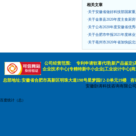
相关文章
·
关于安徽省做好科技部国家重
·
关于金寨县2020年度主食厨
·
关于公布2020年度安徽省优
·
关于合肥市申报2021年度林
·
关于亳州市2020年省加快皖
公司经营范围:
专利申请软著代理|新产品鉴定|
企业技术中心|专精特新中小企业|工业设计中心|
总部地址:安徽省合肥市高新区明珠大道198号星梦园F2-D单元19楼 咨询电话:
安徽卧涛科技咨询有限公
百度统计（总）