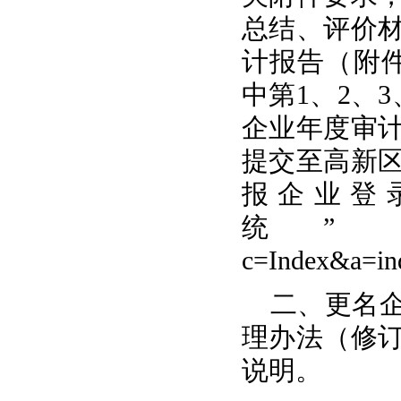
总结、评价
计报告（附
中第
1
、
2
、
3
企业年度审
提交至高新
报企业登
统”
c=Index&a=in
二、更名
理办法（修
说明。